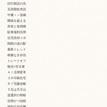
試行錯誤の先
五段階欲求説
中庸＜＞塩梅
閾値を超える
所有と使用権
駐車場利活用
住宅売却ツボ
関西の道の駅
最新トレンド
根拠なき自信
トレードオフ
観光×空き家
ＡＩ活用変革
３Ｄ印刷住宅
Ｒ７宅建攻略
５五は天王山
逆選択の明暗
信用かつ信頼
彼知己知百勝