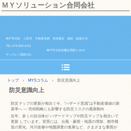
ＭＹソリューション合同会社
神戸市北区 三田市 不動産売買 売却査定 相続 財産分与
TEL.078-982-4311
神戸市北区鈴蘭台西町1-19-9
サングレイ西鈴101
トップ
›
MYSコラム
›
防災意識向上
防災意識向上
防災マップの更新が相次ぐ今、“ハザード意識”は不動産価値の新
基準へ — 売却戦略にも影響する防災リスクの最新動向
近年、多くの自治体が ハザードマップや防災マップを相次いで
更新 しています。背景には、台風・豪雨・地震の増加、都市構
造の変化、河川改修や地盤調査の進展など、さまざまな要因が