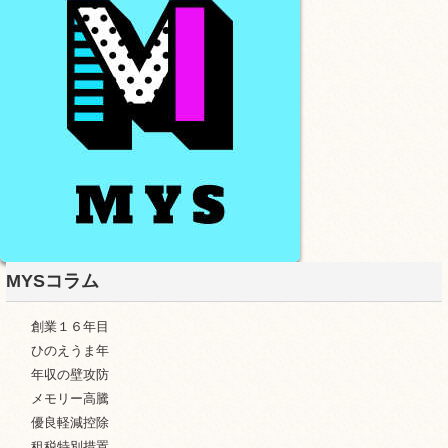
MYSコラム
創業１６年目
ひのえうま年
年収の壁攻防
メモリー高騰
優良軽減控除
租税特別措置