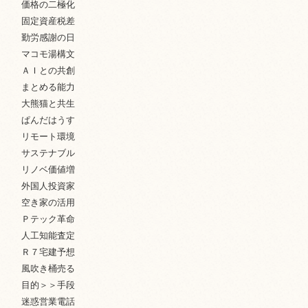
価格の二極化
固定資産税差
勤労感謝の日
マコモ湯構文
ＡＩとの共創
まとめる能力
大熊猫と共生
ぱんだはうす
リモート環境
サステナブル
リノベ価値増
外国人投資家
空き家の活用
Ｐテック革命
人工知能査定
Ｒ７宅建予想
風吹き桶売る
目的＞＞手段
迷惑営業電話