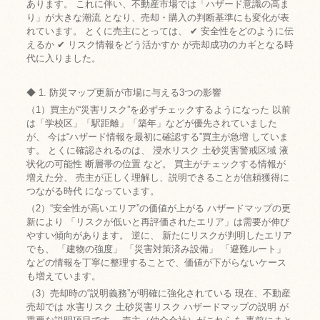
あります。 これに伴い、不動産市場では「ハザード意識の高ま
り」が大きな潮流 となり、売却・購入の判断基準にも変化が表
れています。 とくに売主にとっては、 ✔ 安全性をどのように伝
えるか ✔ リスク情報をどう活かすか が売却成功のカギとなる時
代に入りました。
◆ 1. 防災マップ更新が市場に与える3つの影響
（1）買主が“災害リスク”を必ずチェックするようになった 以前
は「学校区」「駅距離」「築年」などが優先されていました
が、 今は“ハザード情報を最初に確認する”買主が急増 していま
す。 とくに確認されるのは、 浸水リスク 土砂災害警戒区域 液
状化の可能性 断層帯の位置 など。 買主がチェックする情報が
増えた分、 売主が正しく理解し、説明できることが信頼獲得に
つながる時代 になっています。
（2）“安全性が高いエリア”の価値が上がる ハザードマップの更
新により 「リスクが低いと再評価されたエリア」は需要が伸び
やすい傾向があります。 逆に、 新たにリスクが判明したエリア
でも、 「建物の強度」 「災害対策済み設備」 「避難ルート」
などの情報を丁寧に整理することで、価値が下がらないケース
も増えています。
（3）売却時の“説明義務”が明確に強化されている 現在、不動産
売却では 水害リスク 土砂災害リスク ハザードマップの説明 が