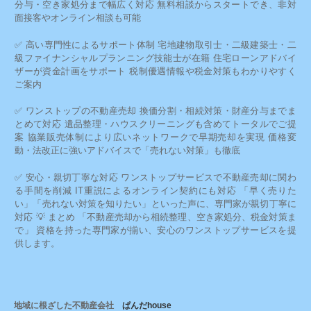
分与・空き家処分まで幅広く対応 無料相談からスタートでき、非対
面接客やオンライン相談も可能
✅ 高い専門性によるサポート体制 宅地建物取引士・二級建築士・二
級ファイナンシャルプランニング技能士が在籍 住宅ローンアドバイ
ザーが資金計画をサポート 税制優遇情報や税金対策もわかりやすく
ご案内
✅ ワンストップの不動産売却 換価分割・相続対策・財産分与までま
とめて対応 遺品整理・ハウスクリーニングも含めてトータルでご提
案 協業販売体制により広いネットワークで早期売却を実現 価格変
動・法改正に強いアドバイスで「売れない対策」も徹底
✅ 安心・親切丁寧な対応 ワンストップサービスで不動産売却に関わ
る手間を削減 IT重説によるオンライン契約にも対応 「早く売りた
い」「売れない対策を知りたい」といった声に、専門家が親切丁寧に
対応 💡 まとめ 「不動産売却から相続整理、空き家処分、税金対策ま
で」 資格を持った専門家が揃い、安心のワンストップサービスを提
供します。
地域に根ざした不動産会社
ぱんだhouse