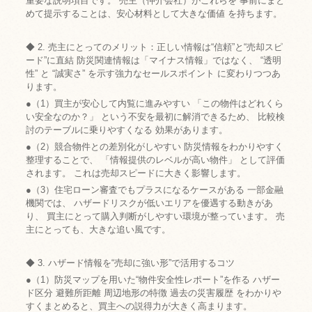
重要な説明項目です。 売主（仲介会社）がこれらを 事前にまと
めて提示することは、安心材料として大きな価値 を持ちます。
◆ 2. 売主にとってのメリット：正しい情報は“信頼”と“売却スピ
ード”に直結 防災関連情報は「マイナス情報」ではなく、 “透明
性” と “誠実さ” を示す強力なセールスポイント に変わりつつあ
ります。
●（1）買主が安心して内覧に進みやすい 「この物件はどれくら
い安全なのか？」 という不安を最初に解消できるため、 比較検
討のテーブルに乗りやすくなる 効果があります。
●（2）競合物件との差別化がしやすい 防災情報をわかりやすく
整理することで、 「情報提供のレベルが高い物件」 として評価
されます。 これは売却スピードに大きく影響します。
●（3）住宅ローン審査でもプラスになるケースがある 一部金融
機関では、 ハザードリスクが低いエリアを優遇する動きがあ
り、 買主にとって購入判断がしやすい環境が整っています。 売
主にとっても、大きな追い風です。
◆ 3. ハザード情報を“売却に強い形”で活用するコツ
●（1）防災マップを用いた“物件安全性レポート”を作る ハザー
ド区分 避難所距離 周辺地形の特徴 過去の災害履歴 をわかりや
すくまとめると、買主への説得力が大きく高まります。