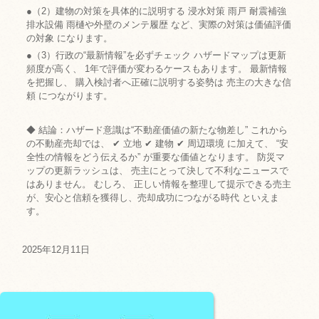
●（2）建物の対策を具体的に説明する 浸水対策 雨戸 耐震補強
排水設備 雨樋や外壁のメンテ履歴 など、実際の対策は価値評価
の対象 になります。
●（3）行政の“最新情報”を必ずチェック ハザードマップは更新
頻度が高く、 1年で評価が変わるケースもあります。 最新情報
を把握し、 購入検討者へ正確に説明する姿勢は 売主の大きな信
頼 につながります。
◆ 結論：ハザード意識は“不動産価値の新たな物差し” これから
の不動産売却では、 ✔ 立地 ✔ 建物 ✔ 周辺環境 に加えて、 “安
全性の情報をどう伝えるか” が重要な価値となります。 防災マ
ップの更新ラッシュは、 売主にとって決して不利なニュースで
はありません。 むしろ、 正しい情報を整理して提示できる売主
が、安心と信頼を獲得し、売却成功につながる時代 といえま
す。
2025年12月11日