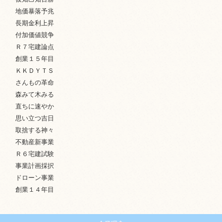
地価暴落予兆
長期金利上昇
付加価値競争
Ｒ７宅建論点
創業１５年目
ＫＫＤＹＴＳ
さんもの革命
森みて木みる
直ちに速やか
思い立つ吉日
取捨する神々
不動産新事業
Ｒ６宅建試験
事業計画採択
ドローン事業
創業１４年目