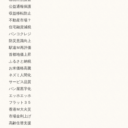
公益通報保護
収益移転防止
不動産市場？
住宅融資減税
バンコクレジ
防災意識向上
駅遠Ｍ再評価
首都地価上昇
ふるさと納税
お米価格高騰
ネズミ人間化
サービス品質
パン屋黒字化
エッホエッホ
フラット３５
香港Ｍ大火災
市場金利上げ
高齢住替支援