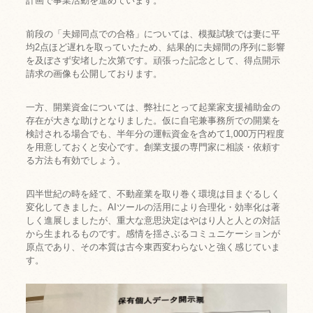
計画で事業活動を進めています。
前段の「夫婦同点での合格」については、模擬試験では妻に平
均2点ほど遅れを取っていたため、結果的に夫婦間の序列に影響
を及ぼさず安堵した次第です。頑張った記念として、得点開示
請求の画像も公開しております。
一方、開業資金については、弊社にとって起業家支援補助金の
存在が大きな助けとなりました。仮に自宅兼事務所での開業を
検討される場合でも、半年分の運転資金を含めて1,000万円程度
を用意しておくと安心です。創業支援の専門家に相談・依頼す
る方法も有効でしょう。
四半世紀の時を経て、不動産業を取り巻く環境は目まぐるしく
変化してきました。AIツールの活用により合理化・効率化は著
しく進展しましたが、重大な意思決定はやはり人と人との対話
から生まれるものです。感情を揺さぶるコミュニケーションが
原点であり、その本質は古今東西変わらないと強く感じていま
す。