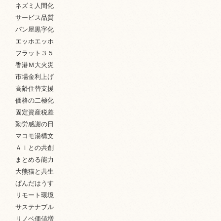
ネズミ人間化
サービス品質
パン屋黒字化
エッホエッホ
フラット３５
香港Ｍ大火災
市場金利上げ
高齢住替支援
価格の二極化
固定資産税差
勤労感謝の日
マコモ湯構文
ＡＩとの共創
まとめる能力
大熊猫と共生
ぱんだはうす
リモート環境
サステナブル
リノベ価値増