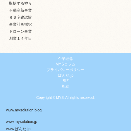
取捨する神々
不動産新事業
Ｒ６宅建試験
事業計画採択
ドローン事業
創業１４年目
企業理念
MYSコラム
プライバシーポリシー
ぱんだ.jp
BIZ
相続
Copyright © MYS, All rights reserved.
www.mysolution.blog
www.mysolution.jp
www.ぱんだ.jp