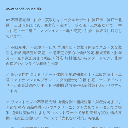
www.panda-house.biz
🏡 不動産売却・仲介・買取りをトータルサポート 神戸市・神戸市北
区・三田市をはじめ、西宮市・宝塚市・明石市・三木市などで、 中
古住宅・一戸建て・マンション・土地の売買・仲介・買取りに対応し
ています。
✅ 不動産仲介・売却サービス 早期売却・買取り保証でスムーズな取
引を実現 無料売却査定・相場査定で安心の価格設定 相続整理・財産
分与・空き家処分まで幅広く対応 無料相談からスタートでき、非対
面接客やオンライン相談も可能
✅ 高い専門性によるサポート体制 宅地建物取引士・二級建築士・二
級ファイナンシャルプランニング技能士が在籍 住宅ローンアドバイ
ザーが資金計画をサポート 税制優遇情報や税金対策もわかりやすく
ご案内
✅ ワンストップの不動産売却 換価分割・相続対策・財産分与までま
とめて対応 遺品整理・ハウスクリーニングも含めてトータルでご提
案 協業販売体制により広いネットワークで早期売却を実現 価格変
動・法改正に強いアドバイスで「売れない対策」も徹底