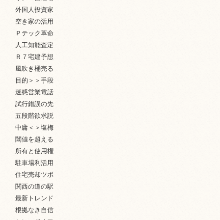
外国人投資家
空き家の活用
Ｐテック革命
人工知能査定
Ｒ７宅建予想
風吹き桶売る
目的＞＞手段
迷惑営業電話
試行錯誤の先
五段階欲求説
中庸＜＞塩梅
閾値を超える
所有と使用権
駐車場利活用
住宅売却ツボ
関西の道の駅
最新トレンド
根拠なき自信