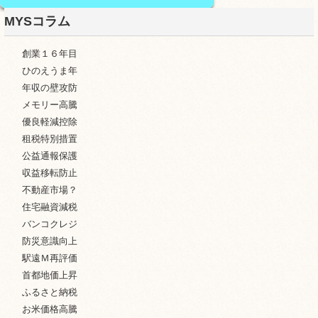
MYSコラム
創業１６年目
ひのえうま年
年収の壁攻防
メモリー高騰
優良軽減控除
租税特別措置
公益通報保護
収益移転防止
不動産市場？
住宅融資減税
バンコクレジ
防災意識向上
駅遠Ｍ再評価
首都地価上昇
ふるさと納税
お米価格高騰