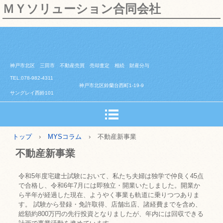
ＭＹソリューション合同会社
神戸市北区 三田市 不動産売買 売却査定 相続 財産分与
TEL.078-982-4311
神戸市北区鈴蘭台西町1-19-9
サングレイ西鈴101
トップ
›
MYSコラム
›
不動産新事業
不動産新事業
令和5年度宅建士試験において、私たち夫婦は独学で仲良く45点
で合格し、令和6年7月には即独立・開業いたしました。開業か
ら半年が経過した現在、ようやく事業も軌道に乗りつつありま
す。 試験から登録・免許取得、店舗出店、諸経費までを含め、
総額約800万円の先行投資となりましたが、年内には回収できる