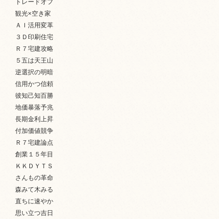
トレードオフ
観光×空き家
ＡＩ活用変革
３Ｄ印刷住宅
Ｒ７宅建攻略
５五は天王山
逆選択の明暗
信用かつ信頼
彼知己知百勝
地価暴落予兆
長期金利上昇
付加価値競争
Ｒ７宅建論点
創業１５年目
ＫＫＤＹＴＳ
さんもの革命
森みて木みる
直ちに速やか
思い立つ吉日