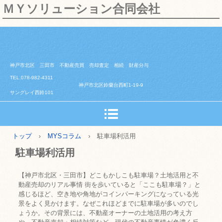
ＭＹソリューション合同会社
神戸市北区 三田市 不動産売買 売却査定 相続 財産分与
TEL.078-982-4311
神戸市北区鈴蘭台西町1-19-9
サングレイ西鈴101
トップ
›
MYSコラム
›
駐車場利活用
駐車場利活用
【神戸市北区・三田市】どこもかしこも駐車場？土地活用と不
動産売却のリアル事情 街を歩いていると「ここも駐車場？」と
感じるほど、空き地や角地がコインパーキングになっている光
景をよく見かけます。なぜこれほどまでに駐車場が多いのでし
ょうか。その背景には、不動産オーナーの土地活用の考え方