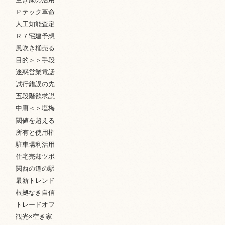
Ｐテック革命
人工知能査定
Ｒ７宅建予想
風吹き桶売る
目的＞＞手段
迷惑営業電話
試行錯誤の先
五段階欲求説
中庸＜＞塩梅
閾値を超える
所有と使用権
駐車場利活用
住宅売却ツボ
関西の道の駅
最新トレンド
根拠なき自信
トレードオフ
観光×空き家