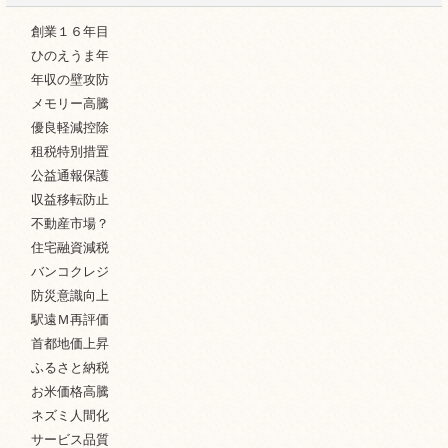
創業１６年目
ひのえうま年
年収の壁攻防
メモリー高騰
優良軽減控除
租税特別措置
公益通報保護
収益移転防止
不動産市場？
住宅融資減税
バンコクレジ
防災意識向上
駅遠Ｍ再評価
首都地価上昇
ふるさと納税
お米価格高騰
ネズミ人間化
サービス品質