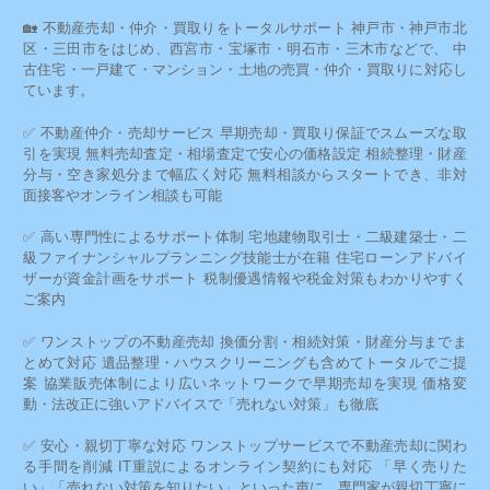
🏡 不動産売却・仲介・買取りをトータルサポート 神戸市・神戸市北
区・三田市をはじめ、西宮市・宝塚市・明石市・三木市などで、 中
古住宅・一戸建て・マンション・土地の売買・仲介・買取りに対応し
ています。
✅ 不動産仲介・売却サービス 早期売却・買取り保証でスムーズな取
引を実現 無料売却査定・相場査定で安心の価格設定 相続整理・財産
分与・空き家処分まで幅広く対応 無料相談からスタートでき、非対
面接客やオンライン相談も可能
✅ 高い専門性によるサポート体制 宅地建物取引士・二級建築士・二
級ファイナンシャルプランニング技能士が在籍 住宅ローンアドバイ
ザーが資金計画をサポート 税制優遇情報や税金対策もわかりやすく
ご案内
✅ ワンストップの不動産売却 換価分割・相続対策・財産分与までま
とめて対応 遺品整理・ハウスクリーニングも含めてトータルでご提
案 協業販売体制により広いネットワークで早期売却を実現 価格変
動・法改正に強いアドバイスで「売れない対策」も徹底
✅ 安心・親切丁寧な対応 ワンストップサービスで不動産売却に関わ
る手間を削減 IT重説によるオンライン契約にも対応 「早く売りた
い」「売れない対策を知りたい」といった声に、専門家が親切丁寧に