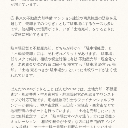
が増えています。
⑤ 将来の不動産売却準備 マンション建設や商業施設の誘致を見
越して「売却までのつなぎ」として駐車場にするケースも多い
です。短期間での活用ができ、いざ「土地売却」をするときに
も柔軟に対応できます。
駐車場経営と不動産売却、どちらが得か？ 「駐車場経営」と
「不動産売却」には、それぞれメリットがあります。 駐車場：
低リスクで維持、相続や税金対策に有効 不動産売却：現金化で
き、老後資金や次の投資に回せる 検索でも「駐車場 経営 vs 売
却」「土地 売るべきか 駐車場か」といった比較ワードがよく使
われています。
ぱんだhouseができること ぱんだhouseでは、土地売却・不動産
査定・相続整理・空き家対策・駐車場経営の相談までワンスト
ップで対応可能です。宅地建物取引士やファイナンシャルプラ
ンナーが在籍し、神戸市北区・三田市・宝塚市・西宮市などで
地域密着のサポートを行っています。 「土地を売却したい」方
には無料査定サービス 「駐車場にすべきか迷う」方には収益シ
ミュレーション 「相続や税金が不安」な方には専門的アドバイ
ス を提供し、オーナー様の最適な判断をサポートしています。