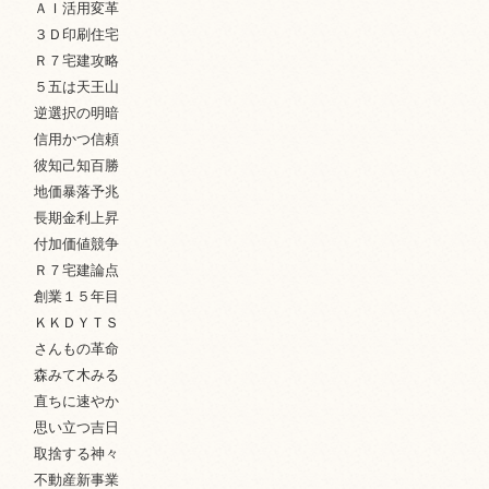
ＡＩ活用変革
３Ｄ印刷住宅
Ｒ７宅建攻略
５五は天王山
逆選択の明暗
信用かつ信頼
彼知己知百勝
地価暴落予兆
長期金利上昇
付加価値競争
Ｒ７宅建論点
創業１５年目
ＫＫＤＹＴＳ
さんもの革命
森みて木みる
直ちに速やか
思い立つ吉日
取捨する神々
不動産新事業