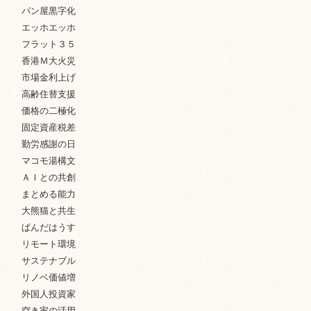
パン屋黒字化
エッホエッホ
フラット３５
香港Ｍ大火災
市場金利上げ
高齢住替支援
価格の二極化
固定資産税差
勤労感謝の日
マコモ湯構文
ＡＩとの共創
まとめる能力
大熊猫と共生
ぱんだはうす
リモート環境
サステナブル
リノベ価値増
外国人投資家
空き家の活用