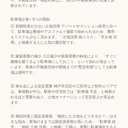
や、不動産売却・相続対策など、現代の不動産事情が色濃く反
映されています。
駐車場が多い5つの理由
① 初期投資が少ない土地活用 アパートやマンション経営と比べ
て、駐車場は整地やアスファルト舗装で始められるため、費用
もリスクも少なく済みます。「土地活用 低リスク」「空き地 活
用」と検索する人に人気の選択肢です。
② 建築需要の減少 人口減少や新築需要の鈍化により、「すぐに
建物を建てるより駐車場にしておこう」という流れが強まって
います。将来の不動産売却や開発までの“暫定利用”としても駐車
場は便利です。
③ 車社会による安定需要 神戸市北区や三田市など郊外エリアで
は、車移動が中心。駅前や住宅街では「駐車場 不足」と検索さ
れるほど需要があり、土地オーナーにとって安定収入が見込め
ます。
④ 相続対策と固定資産税 「相続した土地をどうするか？」は大
きな悩み。更地のままでは固定資産税が高いため、「駐車場 経
営」「相続 土地 活用」と検索して調べ、実際に駐車場化する人