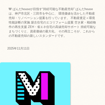
🐼 ぱんだhouseが目指す“持続可能な不動産売却” ぱんだhouse
は、神戸市北区・三田市を中心に、 環境価値を活かした不動産
売却・リノベーション提案を行っています。 不動産査定＋環境
性能診断の実施 築古住宅のエコリフォーム提案 空き家・相続物
件の再生支援 ZEH・省エネ住宅の高値売却サポート 持続可能な
まちづくりと、資産価値の最大化。 その両立こそが、これから
の不動産売却の新しいスタンダードです。
2025年11月11日