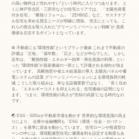
の高い物件ほど売れやすい”という時代に入りつつあります。 と
くに神戸市北区・三田市などの住宅エリアでは、 「太陽光発電
付き住宅」「断熱リフォーム」「ZEH対応」など、 サステナブ
ル住宅を求める買主ニーズが明確に増加。 売主にとっても、こ
れらの視点を取り入れた“グリーンリノベーション戦略”が 資産
価値を左右するポイントとなっています。
♻️ 不動産にも“環境性能”というブランド価値 これまで不動産の
評価は「立地」「築年数」「広さ」などが中心でした。 しかし
近年は、「断熱性能・エネルギー効率・再生資源の利用」とい
った “環境性能”が資産価値の一部として評価される傾向が強ま
っています。 高断熱窓や省エネ給湯器の導入 太陽光パネルや蓄
電システムの設置 グリーンリノベーションによる環境負荷の軽
減 こうした取り組みは、単なる設備更新ではなく、 「長く住め
る」「エネルギーコストを抑えられる」住宅価値の証明になり
ます。 つまり、環境性能の高さが“売却の武器”になる時代なの
です。
🌏 ESG・SDGsが不動産市場を動かす 世界的な環境意識の高ま
りにより、 企業や金融機関も「ESG（環境・社会・ガバナン
ス）」を基準に資金を動かしています。 住宅ローンや投資型ロ
ーンの中には、環境配慮型住宅に優遇金利を設定する制度もあ