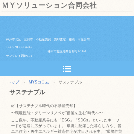
ＭＹソリューション合同会社
神戸市北区 三田市 不動産売買 売却査定 相続 財産分与
TEL.078-982-4311
神戸市北区鈴蘭台西町1-19-9
サングレイ西鈴101
トップ
›
MYSコラム
›
サステナブル
サステナブル
🌿【サステナブル時代の不動産売却】
〜環境性能・グリーンリノベが“価値を生む”時代へ〜
ここ数年、不動産業界にも「ESG」「SDGs」といったキーワ
ードが急速に広がっています。 環境に配慮した暮らし方や、省
エネ住宅・再生エネルギー対応住宅が注目される中、 “環境性能