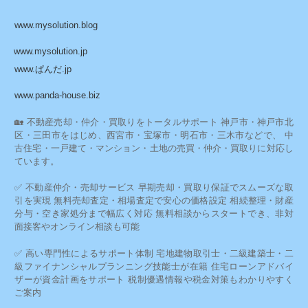
www.mysolution.blog
www.mysolution.jp
www.ぱんだ.jp
www.panda-house.biz
🏡 不動産売却・仲介・買取りをトータルサポート 神戸市・神戸市北
区・三田市をはじめ、西宮市・宝塚市・明石市・三木市などで、 中
古住宅・一戸建て・マンション・土地の売買・仲介・買取りに対応し
ています。
✅ 不動産仲介・売却サービス 早期売却・買取り保証でスムーズな取
引を実現 無料売却査定・相場査定で安心の価格設定 相続整理・財産
分与・空き家処分まで幅広く対応 無料相談からスタートでき、非対
面接客やオンライン相談も可能
✅ 高い専門性によるサポート体制 宅地建物取引士・二級建築士・二
級ファイナンシャルプランニング技能士が在籍 住宅ローンアドバイ
ザーが資金計画をサポート 税制優遇情報や税金対策もわかりやすく
ご案内