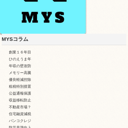
MYSコラム
創業１６年目
ひのえうま年
年収の壁攻防
メモリー高騰
優良軽減控除
租税特別措置
公益通報保護
収益移転防止
不動産市場？
住宅融資減税
バンコクレジ
防災意識向上