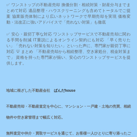
✅ ワンストップの不動産売却 換価分割・相続対策・財産分与までま
とめて対応 遺品整理・ハウスクリーニングも含めてトータルでご提
案 協業販売体制により広いネットワークで早期売却を実現 価格変
動・法改正に強いアドバイスで「売れない対策」も徹底
✅ 安心・親切丁寧な対応 ワンストップサービスで不動産売却に関わ
る手間を削減 IT重説によるオンライン契約にも対応 「早く売りた
い」「売れない対策を知りたい」といった声に、専門家が親切丁寧に
対応 💡 まとめ 「不動産売却から相続整理、空き家処分、税金対策ま
で」 資格を持った専門家が揃い、安心のワンストップサービスを提
供します。
地域に根ざした不動産会社
ぱんだhouse
不動産売却・不動産査定を中心に、マンション・一戸建・土地の売買、相続
物件や空き家管理まで幅広く対応。
無料査定や仲介・買取サービスを通じて、お客様一人ひとりに寄り添ったご