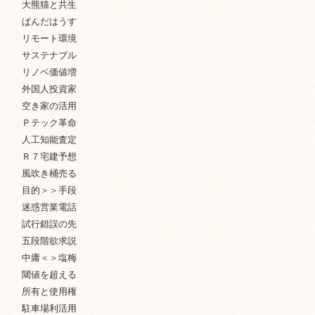
大熊猫と共生
ぱんだはうす
リモート環境
サステナブル
リノベ価値増
外国人投資家
空き家の活用
Ｐテック革命
人工知能査定
Ｒ７宅建予想
風吹き桶売る
目的＞＞手段
迷惑営業電話
試行錯誤の先
五段階欲求説
中庸＜＞塩梅
閾値を超える
所有と使用権
駐車場利活用