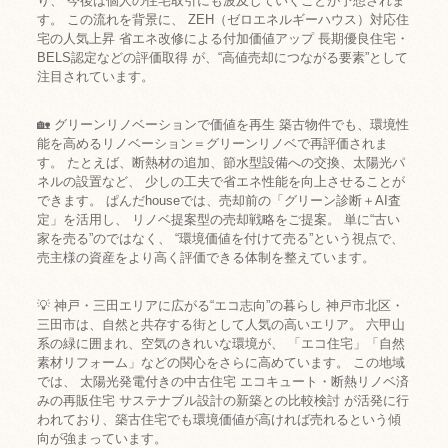
り、 今後は個人の住宅取引にも波及していくことが予想されま
す。 この流れを背景に、 ZEH（ゼロエネルギーハウス）対応住
宅の人気上昇 省エネ改修による付加価値アップ 長期優良住宅・
BELS認定などの評価取得 が、“高値売却につながる要素”として
注目されています。
🏡 グリーンリノベーションで価値を再生 築古物件でも、環境性
能を高めるリノベーション＝グリーンリノベで再評価されま
す。 たとえば、断熱材の追加、節水型設備への交換、太陽光パ
ネルの設置など、 少しの工夫で省エネ性能を向上させることが
できます。 ぱんだhouseでは、売却前の「グリーン診断＋AI査
定」を活用し、 リノベ提案型の売却戦略をご提案。 単に“古い
家を売る”のではなく、 “環境価値を付けて売る”という視点で、
売主様の資産をより高く評価できる体制を整えています。
💡 神戸・三田エリアに広がる“エコ志向”の暮らし 神戸市北区・
三田市は、自然と共存する街として人気の高いエリア。 六甲山
系の緑に囲まれ、空気のきれいな環境が、 「エコ住宅」「自然
素材リフォーム」などの関心をさらに高めています。 この地域
では、 太陽光発電付きの中古住宅 エコキュート・断熱リノベ済
みの再販住宅 サステナブル設計の新築との比較検討 が活発に行
われており、築古住宅でも環境価値が高ければ売れるという傾
向が強まっています。