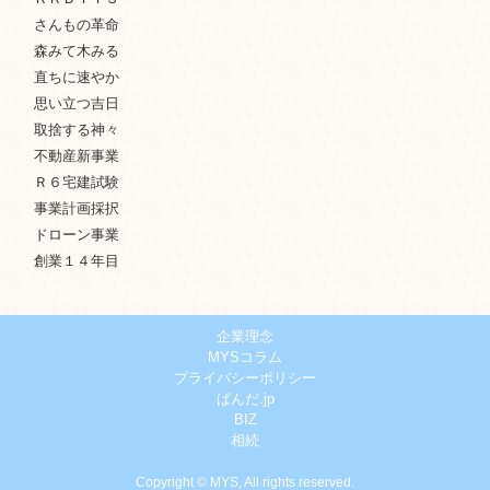
さんもの革命
森みて木みる
直ちに速やか
思い立つ吉日
取捨する神々
不動産新事業
Ｒ６宅建試験
事業計画採択
ドローン事業
創業１４年目
企業理念
MYSコラム
プライバシーポリシー
ぱんだ.jp
BIZ
相続
Copyright © MYS, All rights reserved.