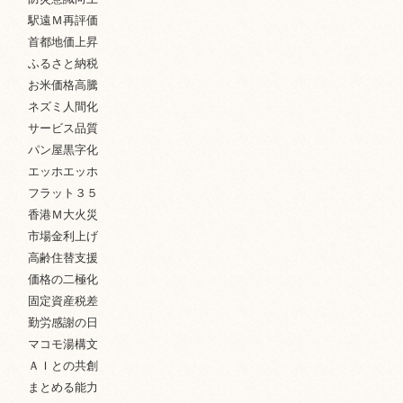
駅遠Ｍ再評価
首都地価上昇
ふるさと納税
お米価格高騰
ネズミ人間化
サービス品質
パン屋黒字化
エッホエッホ
フラット３５
香港Ｍ大火災
市場金利上げ
高齢住替支援
価格の二極化
固定資産税差
勤労感謝の日
マコモ湯構文
ＡＩとの共創
まとめる能力