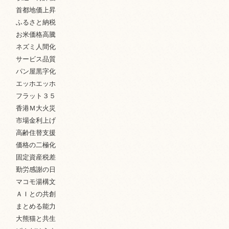
首都地価上昇
ふるさと納税
お米価格高騰
ネズミ人間化
サービス品質
パン屋黒字化
エッホエッホ
フラット３５
香港Ｍ大火災
市場金利上げ
高齢住替支援
価格の二極化
固定資産税差
勤労感謝の日
マコモ湯構文
ＡＩとの共創
まとめる能力
大熊猫と共生