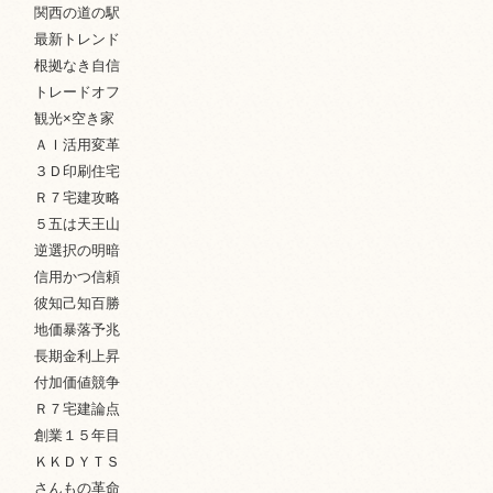
関西の道の駅
最新トレンド
根拠なき自信
トレードオフ
観光×空き家
ＡＩ活用変革
３Ｄ印刷住宅
Ｒ７宅建攻略
５五は天王山
逆選択の明暗
信用かつ信頼
彼知己知百勝
地価暴落予兆
長期金利上昇
付加価値競争
Ｒ７宅建論点
創業１５年目
ＫＫＤＹＴＳ
さんもの革命