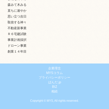
森みて木みる
直ちに速やか
思い立つ吉日
取捨する神々
不動産新事業
Ｒ６宅建試験
事業計画採択
ドローン事業
創業１４年目
企業理念
MYSコラム
プライバシーポリシー
ぱんだ.jp
BIZ
相続
Copyright © MYS, All rights reserved.