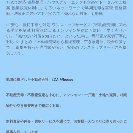
とめて対応 遺品整理・ハウスクリーニングも含めてトータルでご提
案 協業販売体制により広いネットワークで早期売却を実現 価格変
動・法改正に強いアドバイスで「売れない対策」も徹底
✅ 安心・親切丁寧な対応 ワンストップサービスで不動産売却に関わ
る手間を削減 IT重説によるオンライン契約にも対応 「早く売りた
い」「売れない対策を知りたい」といった声に、専門家が親切丁寧に
対応 💡 まとめ 「不動産売却から相続整理、空き家処分、税金対策ま
で」 資格を持った専門家が揃い、安心のワンストップサービスを提
供します。
地域に根ざした不動産会社
ぱんだhouse
不動産売却・不動産査定を中心に、マンション・一戸建・土地の売買、相続
物件や空き家管理まで幅広く対応。
無料査定や仲介・買取サービスを通じて、お客様一人ひとりに寄り添ったご
提案を行っています。