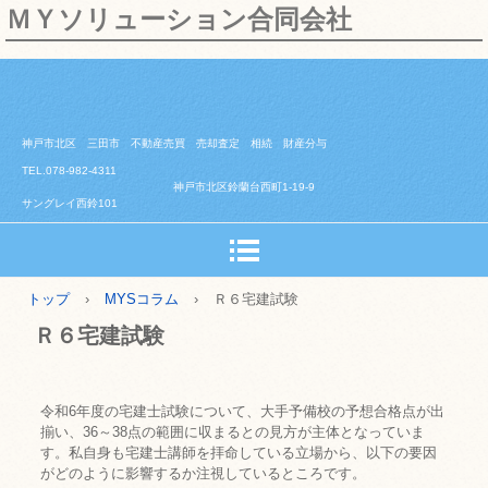
ＭＹソリューション合同会社
神戸市北区 三田市 不動産売買 売却査定 相続 財産分与
TEL.078-982-4311
神戸市北区鈴蘭台西町1-19-9
サングレイ西鈴101
トップ
›
MYSコラム
›
Ｒ６宅建試験
Ｒ６宅建試験
令和6年度の宅建士試験について、大手予備校の予想合格点が出
揃い、36～38点の範囲に収まるとの見方が主体となっていま
す。私自身も宅建士講師を拝命している立場から、以下の要因
がどのように影響するか注視しているところです。