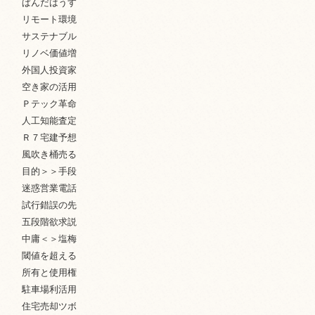
ぱんだはうす
リモート環境
サステナブル
リノベ価値増
外国人投資家
空き家の活用
Ｐテック革命
人工知能査定
Ｒ７宅建予想
風吹き桶売る
目的＞＞手段
迷惑営業電話
試行錯誤の先
五段階欲求説
中庸＜＞塩梅
閾値を超える
所有と使用権
駐車場利活用
住宅売却ツボ