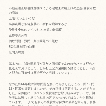
不動産適正取引推進機構による宅建士の格上げの思惑 受験者数
の増加
上限4万人という壁
高得点層と低得点層のいずれが増加するか
受験生全体のレベル向上 出題の難易度
正答率の分布
個数問題・難問・判例問題の出題数
5問免除制度の効果
没問の有無
基本的に、試験難易度が前年と同程度であれば合格点は37点と
見込んでおりました。しかし上記の諸要因を踏まえると、36点
と37点の可能性は五分五分と判断しています。
念のためR6年度の試験問題を解いてみましたところ、問7・問
12・問39を誤答しましたが、それ以外は正答することができま
した。全体的に、リベンジ受験組には取り組みやすい一方、初
学者には難しく感じられる内容であったのではないかと想像し
ています。 一人でも多くの受験生が努力の成果を実らせ、合格