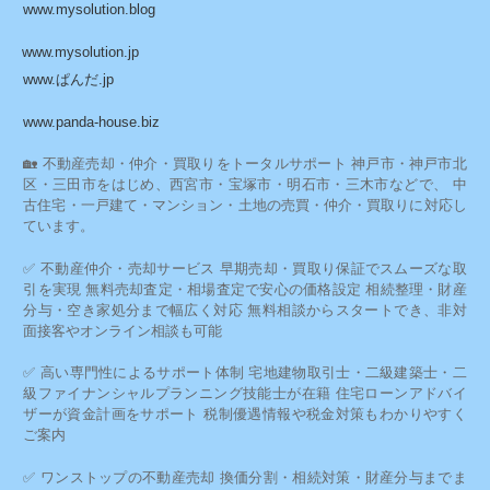
www.mysolution.blog
www.mysolution.jp
www.ぱんだ.jp
www.panda-house.biz
🏡 不動産売却・仲介・買取りをトータルサポート 神戸市・神戸市北
区・三田市をはじめ、西宮市・宝塚市・明石市・三木市などで、 中
古住宅・一戸建て・マンション・土地の売買・仲介・買取りに対応し
ています。
✅ 不動産仲介・売却サービス 早期売却・買取り保証でスムーズな取
引を実現 無料売却査定・相場査定で安心の価格設定 相続整理・財産
分与・空き家処分まで幅広く対応 無料相談からスタートでき、非対
面接客やオンライン相談も可能
✅ 高い専門性によるサポート体制 宅地建物取引士・二級建築士・二
級ファイナンシャルプランニング技能士が在籍 住宅ローンアドバイ
ザーが資金計画をサポート 税制優遇情報や税金対策もわかりやすく
ご案内
✅ ワンストップの不動産売却 換価分割・相続対策・財産分与までま